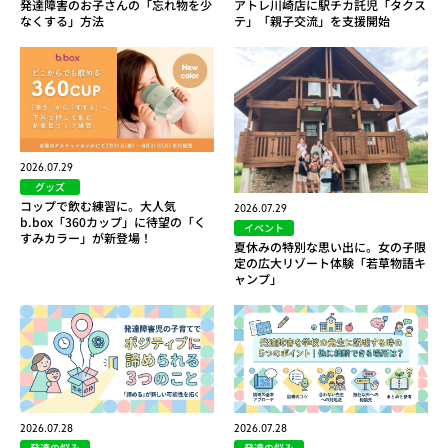
発達障害のお子さんの「忘れ物を少
アトレ川崎店に駅チカ託児「タクス
なくする」方法
テ」「親子交流」を支援開始
2026.07.29
グッズ
コップで飲む練習に。大人気
2026.07.29
b.box「360カップ」に待望の「く
イベント
すみカラー」が新登場！
夏休みの特別な思い出に。女の子限
定の広大リゾート体験「若草物語キ
ャンプ」
2026.07.28
2026.07.28
発達の悩み
発達の悩み