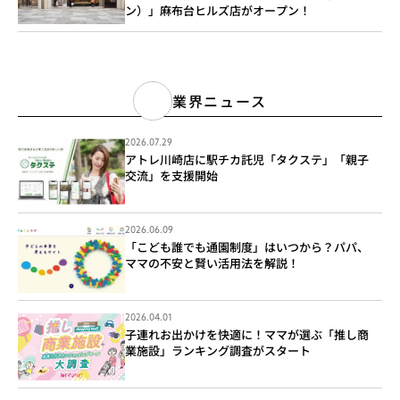
ン）」麻布台ヒルズ店がオープン！
業界ニュース
2026.07.29
アトレ川崎店に駅チカ託児「タクステ」「親子
交流」を支援開始
2026.06.09
「こども誰でも通園制度」はいつから？パパ、
ママの不安と賢い活用法を解説！
2026.04.01
子連れお出かけを快適に！ママが選ぶ「推し商
業施設」ランキング調査がスタート