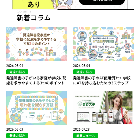
Column
新着コラム
2026.08.04
2026.08.04
発達の悩み
発達の悩み
発達障害の子がいる家庭が学校に配
発達障害の子のAT使用例3つ+学校
慮を求めやすくする3つのポイント
にATを持ち込むための3ステップ
2026.08.03
2026.07.29
発達の悩み
業界ニュース