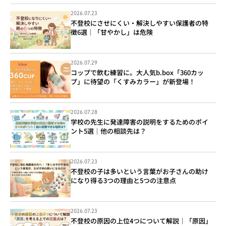
2026.07.23
不登校にさせにくい・解決しやすい保護者の特
徴6選｜「甘やかし」は危険
2026.07.29
コップで飲む練習に。大人気b.box「360カッ
プ」に待望の「くすみカラー」が新登場！
2026.07.28
学校の先生に発達障害の説明をするためのポイ
ント5選｜他の相談先は？
2026.07.23
不登校の子は多いという言葉がお子さんの助け
になり得る3つの理由と5つの注意点
2026.07.23
不登校の原因の上位4つについて解説｜「原因」