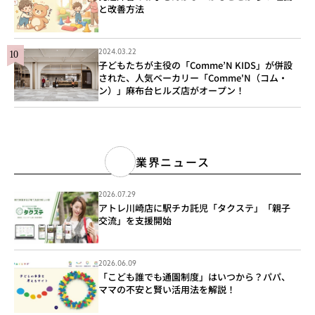
と改善方法
2024.03.22
子どもたちが主役の「Comme’N KIDS」が併設
された、人気ベーカリー「Comme'N（コム・
ン）」麻布台ヒルズ店がオープン！
業界ニュース
2026.07.29
アトレ川崎店に駅チカ託児「タクステ」「親子
交流」を支援開始
2026.06.09
「こども誰でも通園制度」はいつから？パパ、
ママの不安と賢い活用法を解説！