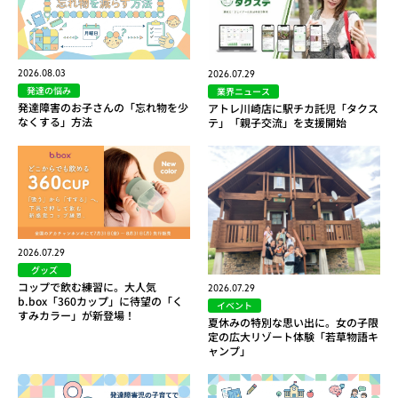
2026.08.03
2026.07.29
発達の悩み
業界ニュース
発達障害のお子さんの「忘れ物を少
アトレ川崎店に駅チカ託児「タクス
なくする」方法
テ」「親子交流」を支援開始
2026.07.29
グッズ
コップで飲む練習に。大人気
2026.07.29
b.box「360カップ」に待望の「く
イベント
すみカラー」が新登場！
夏休みの特別な思い出に。女の子限
定の広大リゾート体験「若草物語キ
ャンプ」