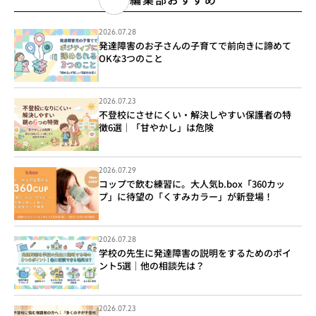
2026.07.28
発達障害のお子さんの子育てで前向きに諦めて
OKな3つのこと
2026.07.23
不登校にさせにくい・解決しやすい保護者の特
徴6選｜「甘やかし」は危険
2026.07.29
コップで飲む練習に。大人気b.box「360カッ
プ」に待望の「くすみカラー」が新登場！
2026.07.28
学校の先生に発達障害の説明をするためのポイ
ント5選｜他の相談先は？
2026.07.23