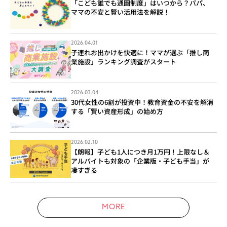
「こども誰でも通園制度」はいつから？パパ、
ママの不安と賢い活用法を解説！
2026.04.01
子連れお出かけを快適に！ママが選ぶ「推し商
業施設」ランキング調査がスタート
2026.03.04
30代女性の6割が投資中！教育資金の不安を解消
する「賢い資産形成」の始め方
2026.02.10
【朗報】子ども1人につき月1万円！上限なし＆
アルバイトも対象の「企業版・子ども手当」が
凄すぎる
MORE