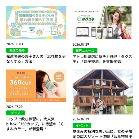
2026.08.03
2026.07.29
発達の悩み
業界ニュース
発達障害のお子さんの「忘れ物を少
アトレ川崎店に駅チカ託児「タクス
なくする」方法
テ」「親子交流」を支援開始
2026.07.29
グッズ
コップで飲む練習に。大人気
2026.07.29
b.box「360カップ」に待望の「く
イベント
すみカラー」が新登場！
夏休みの特別な思い出に。女の子限
定の広大リゾート体験「若草物語キ