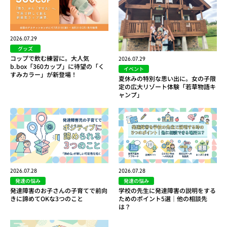
2026.07.29
グッズ
コップで飲む練習に。大人気
2026.07.29
b.box「360カップ」に待望の「く
イベント
すみカラー」が新登場！
夏休みの特別な思い出に。女の子限
定の広大リゾート体験「若草物語キ
ャンプ」
2026.07.28
2026.07.28
発達の悩み
発達の悩み
発達障害のお子さんの子育てで前向
学校の先生に発達障害の説明をする
きに諦めてOKな3つのこと
ためのポイント5選｜他の相談先
は？