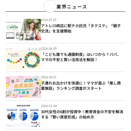
業界ニュース
2026.07.29
アトレ川崎店に駅チカ託児「タクステ」「親子
交流」を支援開始
2026.06.09
「こども誰でも通園制度」はいつから？パパ、
ママの不安と賢い活用法を解説！
2026.04.01
子連れお出かけを快適に！ママが選ぶ「推し商
業施設」ランキング調査がスタート
2026.03.04
30代女性の6割が投資中！教育資金の不安を解消
する「賢い資産形成」の始め方