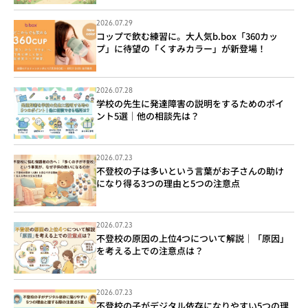
2026.07.29
コップで飲む練習に。大人気b.box「360カッ
プ」に待望の「くすみカラー」が新登場！
2026.07.28
学校の先生に発達障害の説明をするためのポイ
ント5選｜他の相談先は？
2026.07.23
不登校の子は多いという言葉がお子さんの助け
になり得る3つの理由と5つの注意点
2026.07.23
不登校の原因の上位4つについて解説｜「原因」
を考える上での注意点は？
2026.07.23
不登校の子がデジタル依存になりやすい5つの理