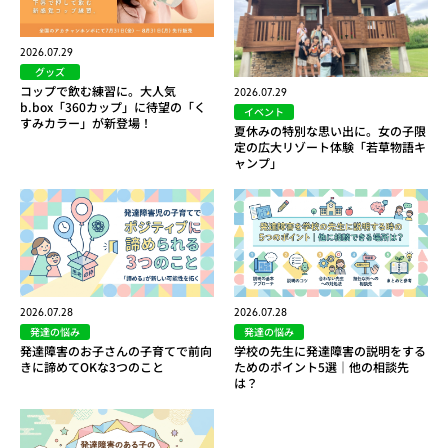
2026.07.29
グッズ
コップで飲む練習に。大人気
2026.07.29
b.box「360カップ」に待望の「く
イベント
すみカラー」が新登場！
夏休みの特別な思い出に。女の子限
定の広大リゾート体験「若草物語キ
ャンプ」
2026.07.28
2026.07.28
発達の悩み
発達の悩み
発達障害のお子さんの子育てで前向
学校の先生に発達障害の説明をする
きに諦めてOKな3つのこと
ためのポイント5選｜他の相談先
は？