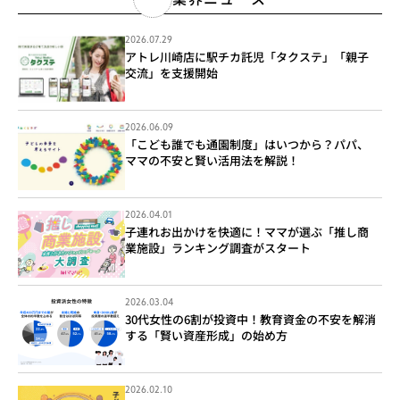
2026.07.29
アトレ川崎店に駅チカ託児「タクステ」「親子
交流」を支援開始
2026.06.09
「こども誰でも通園制度」はいつから？パパ、
ママの不安と賢い活用法を解説！
2026.04.01
子連れお出かけを快適に！ママが選ぶ「推し商
業施設」ランキング調査がスタート
2026.03.04
30代女性の6割が投資中！教育資金の不安を解消
する「賢い資産形成」の始め方
2026.02.10