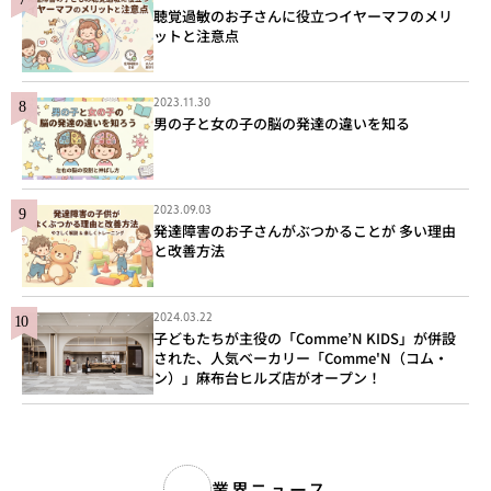
聴覚過敏のお子さんに役立つイヤーマフのメリ
ットと注意点
2023.11.30
男の子と女の子の脳の発達の違いを知る
2023.09.03
発達障害のお子さんがぶつかることが 多い理由
と改善方法
2024.03.22
子どもたちが主役の「Comme’N KIDS」が併設
された、人気ベーカリー「Comme'N（コム・
ン）」麻布台ヒルズ店がオープン！
業界ニュース