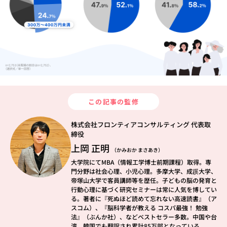
この記事の監修
株式会社フロンティアコンサルティング 代表取
締役
上岡 正明
（かみおか まさあき）
大学院にてMBA（情報工学博士前期課程）取得。専
門分野は社会心理、小児心理。多摩大学、成蹊大学、
帝塚山大学で客員講師等を歴任。子どもの脳の発育と
行動心理に基づく研究セミナーは常に人気を博してい
る。著者に『死ぬほど読めて忘れない高速読書』（ア
スコム）、『脳科学者が教える コスパ最強！ 勉強
法』（ぶんか社）、などベストセラー多数。中国や台
湾、韓国でも翻訳され累計85万部となっている。