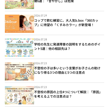
徴6選｜「甘やかし」は危険
2026.07.29
コップで飲む練習に。大人気b.box「360カッ
プ」に待望の「くすみカラー」が新登場！
2026.07.28
学校の先生に発達障害の説明をするためのポイ
ント5選｜他の相談先は？
2026.07.23
不登校の子は多いという言葉がお子さんの助け
になり得る3つの理由と5つの注意点
2026.07.23
不登校の原因の上位4つについて解説｜「原因」
を考える上での注意点は？