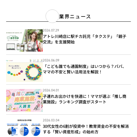
業界ニュース
2026.07.29
アトレ川崎店に駅チカ託児「タクステ」「親子
交流」を支援開始
2026.06.09
「こども誰でも通園制度」はいつから？パパ、
ママの不安と賢い活用法を解説！
2026.04.01
子連れお出かけを快適に！ママが選ぶ「推し商
業施設」ランキング調査がスタート
2026.03.04
30代女性の6割が投資中！教育資金の不安を解消
する「賢い資産形成」の始め方