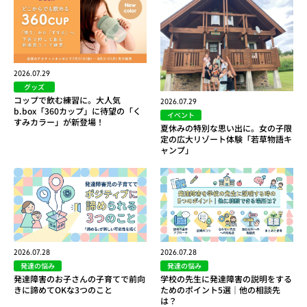
2026.07.29
グッズ
コップで飲む練習に。大人気
2026.07.29
b.box「360カップ」に待望の「く
イベント
すみカラー」が新登場！
夏休みの特別な思い出に。女の子限
定の広大リゾート体験「若草物語キ
ャンプ」
2026.07.28
2026.07.28
発達の悩み
発達の悩み
発達障害のお子さんの子育てで前向
学校の先生に発達障害の説明をする
きに諦めてOKな3つのこと
ためのポイント5選｜他の相談先
は？