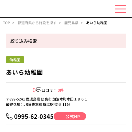
TOP
都道府県から施設を探す
鹿児島県
あいら幼稚園
絞り込み検索
幼稚園
あいら幼稚園
0
口コミ：
0件
〒899-5241 鹿児島県 姶良市 加治木町木田１９６１
最寄り駅：JR日豊本線 錦江駅 徒歩 11分
0995-62-0345
公式HP