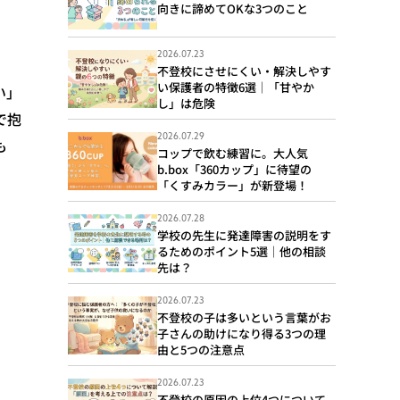
向きに諦めてOKな3つのこと
2026.07.23
不登校にさせにくい・解決しやす
い保護者の特徴6選｜「甘やか
い」
し」は危険
で抱
2026.07.29
も
コップで飲む練習に。大人気
b.box「360カップ」に待望の
「くすみカラー」が新登場！
2026.07.28
学校の先生に発達障害の説明をす
るためのポイント5選｜他の相談
先は？
2026.07.23
不登校の子は多いという言葉がお
子さんの助けになり得る3つの理
由と5つの注意点
2026.07.23
不登校の原因の上位4つについて