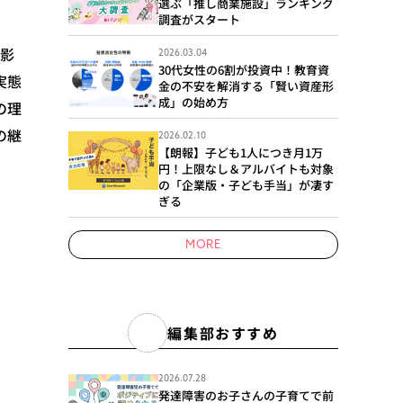
選ぶ「推し商業施設」ランキング
調査がスタート
悪影
2026.03.04
30代女性の6割が投資中！教育資
実態
金の不安を解消する「賢い資産形
成」の始め方
の理
の継
2026.02.10
【朗報】子ども1人につき月1万
円！上限なし＆アルバイトも対象
の「企業版・子ども手当」が凄す
ぎる
MORE
編集部おすすめ
2026.07.28
発達障害のお子さんの子育てで前