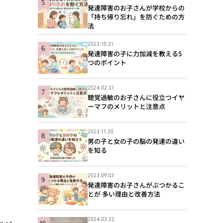
発達障害のお子さんが学校からの
「持ち帰り忘れ」を防ぐための方
法
2023.10.31
発達障害の子に力加減を教える5
つのポイント
2024.02.21
聴覚過敏のお子さんに役立つイヤ
ーマフのメリットと注意点
2023.11.30
男の子と女の子の脳の発達の違い
を知る
2023.09.03
発達障害のお子さんがぶつかるこ
とが 多い理由と改善方法
2024.03.22