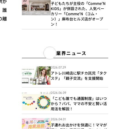
供が
子どもたちが主役の「Comme’N
KIDS」が併設された、人気ベー
、誰
カリー「Comme'N（コム・
の離
ン）」麻布台ヒルズ店がオープ
ン！
業界ニュース
2026.07.29
アトレ川崎店に駅チカ託児「タク
ステ」「親子交流」を支援開始
2026.06.09
「こども誰でも通園制度」はいつ
から？パパ、ママの不安と賢い活
用法を解説！
2026.04.01
子連れお出かけを快適に！ママが