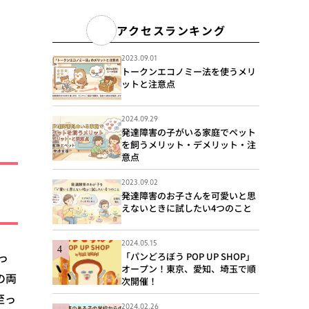
アクセスランキング
2023.09.01
トークンエコノミー法を使うメリ
ットと注意点
2024.09.29
発達障害の子がいる家庭でペット
を飼うメリット・デメリット・注
意点
2023.09.02
発達障害のお子さんを可愛いと思
えないときに試したい4つのこと
2024.05.15
っ
「パンどろぼう POP UP SHOP」
オープン！東京、愛知、埼玉で順
の両
次開催！
至っ
2024.02.26