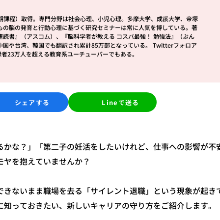
前期課程）取得。専門分野は社会心理、小児心理。多摩大学、成蹊大学、帝塚
もの脳の発育と行動心理に基づく研究セミナーは常に人気を博している。著
速読書』（アスコム）、『脳科学者が教える コスパ最強！ 勉強法』（ぶん
や台湾、韓国でも翻訳され累計85万部となっている。 Twitterフォロア
登録者23万人を超える教育系ユーチューバーでもある。
シェアする
Lineで送る
るかな？」「第二子の妊活をしたいけれど、仕事への影響が不
モヤを抱えていませんか？
できないまま職場を去る「サイレント退職」という現象が起き
に知っておきたい、新しいキャリアの守り方をご紹介します。