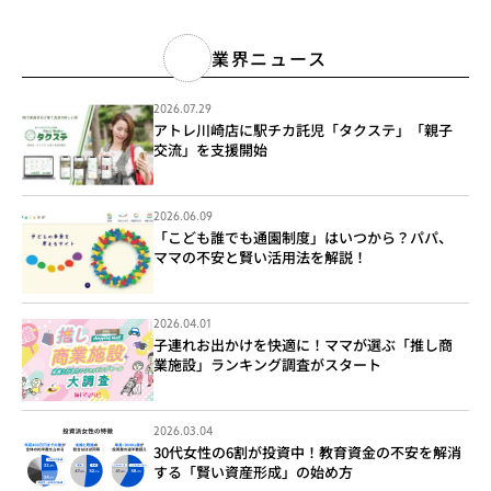
業界ニュース
2026.07.29
アトレ川崎店に駅チカ託児「タクステ」「親子
交流」を支援開始
2026.06.09
「こども誰でも通園制度」はいつから？パパ、
ママの不安と賢い活用法を解説！
2026.04.01
子連れお出かけを快適に！ママが選ぶ「推し商
業施設」ランキング調査がスタート
2026.03.04
30代女性の6割が投資中！教育資金の不安を解消
する「賢い資産形成」の始め方