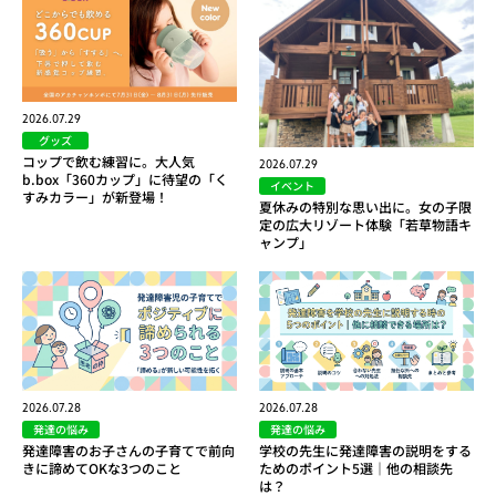
2026.07.29
グッズ
コップで飲む練習に。大人気
2026.07.29
b.box「360カップ」に待望の「く
イベント
すみカラー」が新登場！
夏休みの特別な思い出に。女の子限
定の広大リゾート体験「若草物語キ
ャンプ」
2026.07.28
2026.07.28
発達の悩み
発達の悩み
発達障害のお子さんの子育てで前向
学校の先生に発達障害の説明をする
きに諦めてOKな3つのこと
ためのポイント5選｜他の相談先
は？