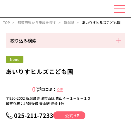
TOP
都道府県から施設を探す
新潟県
あいりすヒルズこども園
絞り込み検索
None
あいりすヒルズこども園
0
口コミ：
0件
〒950-2002 新潟県 新潟市西区 青山４－１－８－１０
最寄り駅：JR越後線 青山駅 徒歩 1分
025-211-7233
公式HP