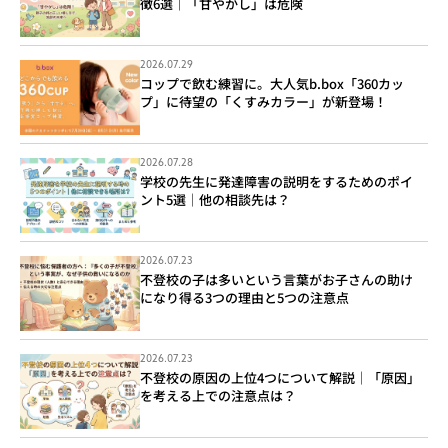
徴6選｜「甘やかし」は危険
2026.07.29
コップで飲む練習に。大人気b.box「360カッ
プ」に待望の「くすみカラー」が新登場！
2026.07.28
学校の先生に発達障害の説明をするためのポイ
ント5選｜他の相談先は？
2026.07.23
不登校の子は多いという言葉がお子さんの助け
になり得る3つの理由と5つの注意点
2026.07.23
不登校の原因の上位4つについて解説｜「原因」
を考える上での注意点は？