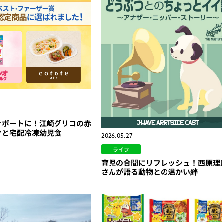
サポートに！江崎グリコの赤
クと宅配冷凍幼児食
2026.05.27
ライフ
育児の合間にリフレッシュ！西原理
さんが語る動物との温かい絆