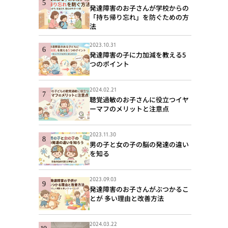
発達障害のお子さんが学校からの
「持ち帰り忘れ」を防ぐための方
法
2023.10.31
発達障害の子に力加減を教える5
つのポイント
2024.02.21
聴覚過敏のお子さんに役立つイヤ
ーマフのメリットと注意点
2023.11.30
男の子と女の子の脳の発達の違い
を知る
2023.09.03
発達障害のお子さんがぶつかるこ
とが 多い理由と改善方法
2024.03.22