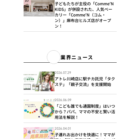
子どもたちが主役の「Comme’N
KIDS」が併設された、人気ベー
カリー「Comme'N（コム・
ン）」麻布台ヒルズ店がオープ
ン！
業界ニュース
2026.07.29
アトレ川崎店に駅チカ託児「タク
ステ」「親子交流」を支援開始
2026.06.09
「こども誰でも通園制度」はいつ
から？パパ、ママの不安と賢い活
用法を解説！
2026.04.01
子連れお出かけを快適に！ママが