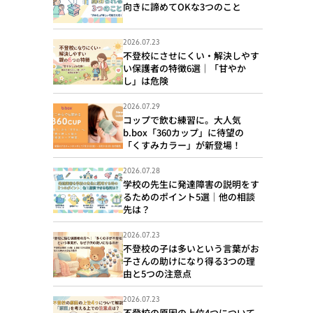
向きに諦めてOKな3つのこと
2026.07.23
不登校にさせにくい・解決しやす
い保護者の特徴6選｜「甘やか
し」は危険
2026.07.29
コップで飲む練習に。大人気
b.box「360カップ」に待望の
「くすみカラー」が新登場！
2026.07.28
学校の先生に発達障害の説明をす
るためのポイント5選｜他の相談
先は？
2026.07.23
不登校の子は多いという言葉がお
子さんの助けになり得る3つの理
由と5つの注意点
2026.07.23
不登校の原因の上位4つについて