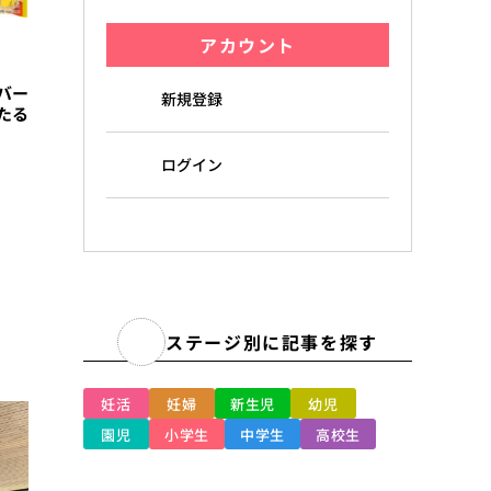
アカウント
バー
新規登録
たる
ログイン
ステージ別に記事を探す
妊活
妊婦
新生児
幼児
園児
小学生
中学生
高校生