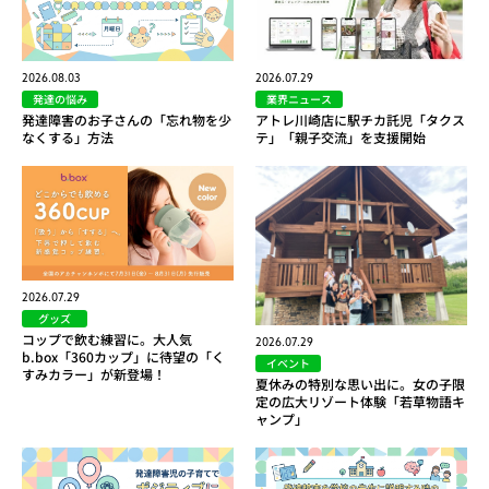
2026.08.03
2026.07.29
発達の悩み
業界ニュース
発達障害のお子さんの「忘れ物を少
アトレ川崎店に駅チカ託児「タクス
なくする」方法
テ」「親子交流」を支援開始
2026.07.29
グッズ
コップで飲む練習に。大人気
2026.07.29
b.box「360カップ」に待望の「く
イベント
すみカラー」が新登場！
夏休みの特別な思い出に。女の子限
定の広大リゾート体験「若草物語キ
ャンプ」