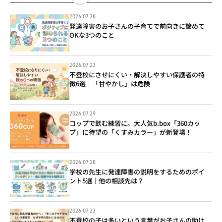
2026.07.28
発達障害のお子さんの子育てで前向きに諦めて
OKな3つのこと
2026.07.23
不登校にさせにくい・解決しやすい保護者の特
徴6選｜「甘やかし」は危険
2026.07.29
コップで飲む練習に。大人気b.box「360カッ
プ」に待望の「くすみカラー」が新登場！
2026.07.28
学校の先生に発達障害の説明をするためのポイ
ント5選｜他の相談先は？
2026.07.23
不登校の子は多いという言葉がお子さんの助け