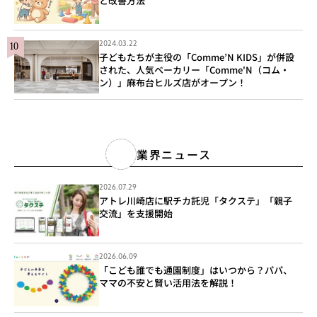
と改善方法
2024.03.22
子どもたちが主役の「Comme’N KIDS」が併設
された、人気ベーカリー「Comme'N（コム・
ン）」麻布台ヒルズ店がオープン！
業界ニュース
2026.07.29
アトレ川崎店に駅チカ託児「タクステ」「親子
交流」を支援開始
2026.06.09
「こども誰でも通園制度」はいつから？パパ、
ママの不安と賢い活用法を解説！