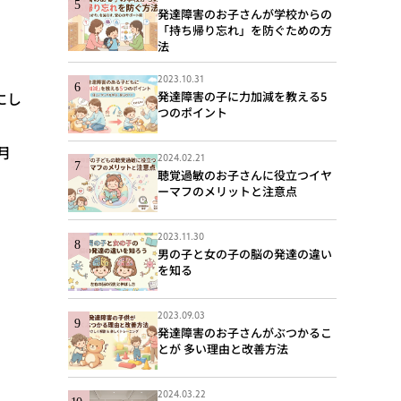
発達障害のお子さんが学校からの
「持ち帰り忘れ」を防ぐための方
法
2023.10.31
にし
発達障害の子に力加減を教える5
つのポイント
月
2024.02.21
聴覚過敏のお子さんに役立つイヤ
ーマフのメリットと注意点
2023.11.30
男の子と女の子の脳の発達の違い
を知る
2023.09.03
発達障害のお子さんがぶつかるこ
とが 多い理由と改善方法
2024.03.22