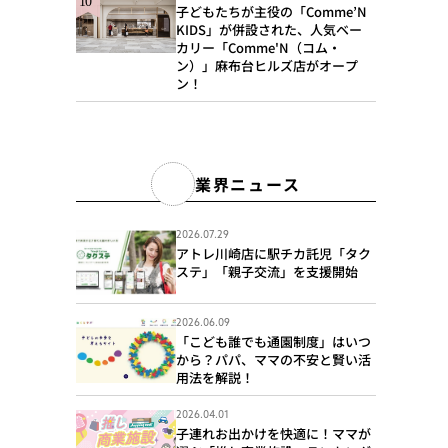
子どもたちが主役の「Comme’N
KIDS」が併設された、人気ベー
カリー「Comme'N（コム・
ン）」麻布台ヒルズ店がオープ
ン！
業界ニュース
2026.07.29
アトレ川崎店に駅チカ託児「タク
ステ」「親子交流」を支援開始
2026.06.09
「こども誰でも通園制度」はいつ
から？パパ、ママの不安と賢い活
用法を解説！
2026.04.01
子連れお出かけを快適に！ママが