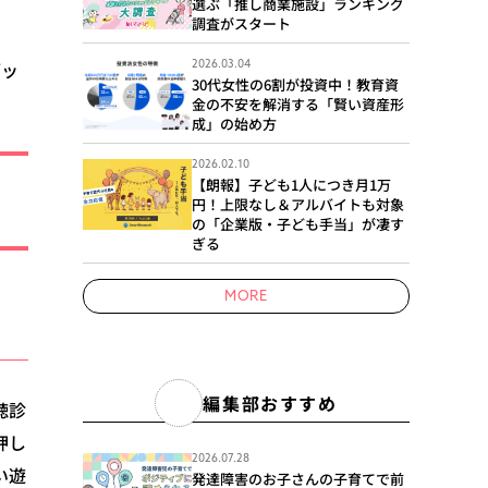
選ぶ「推し商業施設」ランキング
調査がスタート
ブッ
2026.03.04
30代女性の6割が投資中！教育資
金の不安を解消する「賢い資産形
成」の始め方
2026.02.10
【朗報】子ども1人につき月1万
円！上限なし＆アルバイトも対象
の「企業版・子ども手当」が凄す
ぎる
MORE
編集部おすすめ
聴診
押し
2026.07.28
い遊
発達障害のお子さんの子育てで前