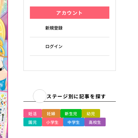
アカウント
新規登録
ログイン
ステージ別に記事を探す
妊活
妊婦
新生児
幼児
園児
小学生
中学生
高校生