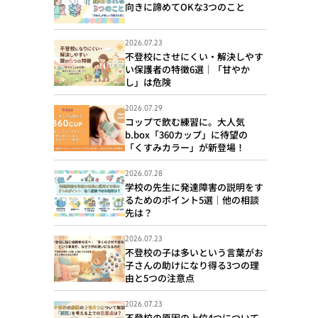
向きに諦めてOKな3つのこと
2026.07.23
不登校にさせにくい・解決しやす
い保護者の特徴6選｜「甘やか
し」は危険
2026.07.29
コップで飲む練習に。大人気
b.box「360カップ」に待望の
「くすみカラー」が新登場！
2026.07.28
学校の先生に発達障害の説明をす
るためのポイント5選｜他の相談
先は？
2026.07.23
不登校の子は多いという言葉がお
子さんの助けになり得る3つの理
由と5つの注意点
2026.07.23
不登校の原因の上位4つについて